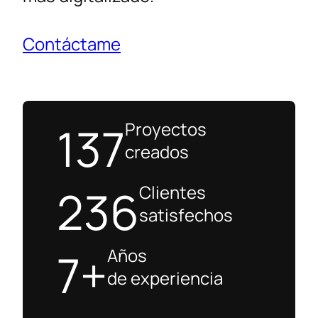
Contáctame
137
Proyectos
creados
236
Clientes
satisfechos
7+
Años
de experiencia